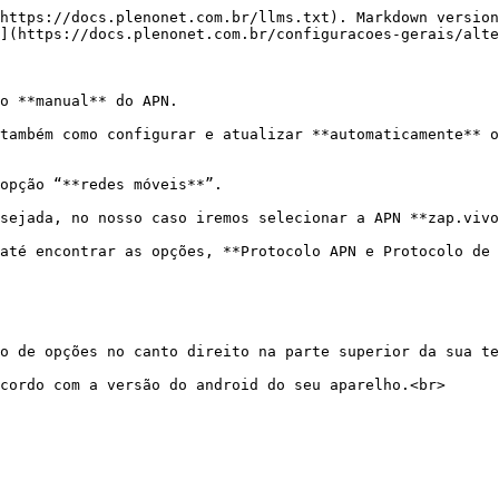
https://docs.plenonet.com.br/llms.txt). Markdown version
](https://docs.plenonet.com.br/configuracoes-gerais/alte
o **manual** do APN.

também como configurar e atualizar **automaticamente** o
opção “**redes móveis**”.

sejada, no nosso caso iremos selecionar a APN **zap.vivo
até encontrar as opções, **Protocolo APN e Protocolo de 
o de opções no canto direito na parte superior da sua te
cordo com a versão do android do seu aparelho.<br>
