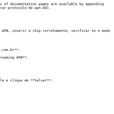
s of documentation pages are available by appending 
rar-protocolo-de-apn.md).

 APN, inserir o chip corretamente, verificar se o modo 
.com.br**.

roaming APN**.

la e clique em **Salvar**.
