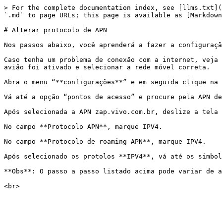
> For the complete documentation index, see [llms.txt](
`.md` to page URLs; this page is available as [Markdown
# Alterar protocolo de APN

Nos passos abaixo, você aprenderá a fazer a configuraçã
Caso tenha um problema de conexão com a internet, veja 
avião foi ativado e selecionar a rede móvel correta.

Abra o menu “**configurações**” e em seguida clique na 
Vá até a opção “pontos de acesso” e procure pela APN de
Após selecionada a APN zap.vivo.com.br, deslize a tela 
No campo **Protocolo APN**, marque IPV4.

No campo **Protocolo de roaming APN**, marque IPV4.

Após selecionado os protolos **IPV4**, vá até os simbol
**Obs**: O passo a passo listado acima pode variar de a